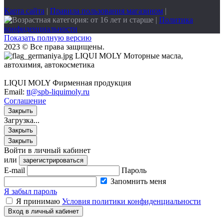
Карта сайта
|
Правила пользования магазином
|
|
Политика
конфиденциальности
Показать полную версию
2023 © Все права защищены.
LIQUI MOLY Моторные масла,
автохимия, автокосметика
LIQUI MOLY Фирменная продукция
Email:
tt@spb-liquimoly.ru
Соглашение
Закрыть
Загрузка...
Закрыть
Закрыть
Войти в личный кабинет
или
зарегистрироваться
E-mail
Пароль
Запомнить меня
Я забыл пароль
Я принимаю
Условия политики конфиденциальности
Вход в личный кабинет