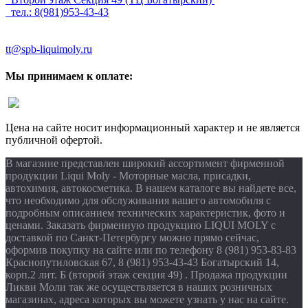
тел.: 8(981)953-43-43
tt@spb-liquimoly.ru
Мы принимаем к оплате:
Цена на сайте носит информационный характер и не является
публичной офертой.
В магазине представлен широкий ассортимент фирменной
продукции Liqui Moly - Моторные масла, присадки,
автохимия, автокосметика. В нашем каталоге вы найдете все,
что необходимо для обслуживания вашего автомобиля с
подробным описанием технических характеристик, фото и
ценами. Заказать фирменную продукцию LIQUI MOLY с
доставкой по Санкт-Петербургу можно прямо сейчас,
оформив покупку на сайте или по телефону 8 (981) 953-83-83
Краснопутиловская 67, 8 (981) 953-43-43 Богатырский 14,
корп.2 лит. Б (второй этаж секция 49) . Продажа продукции
Ликви Моли так же осуществляется в наших розничных
магазинах, адреса которых вы можете узнать у нас на сайте.