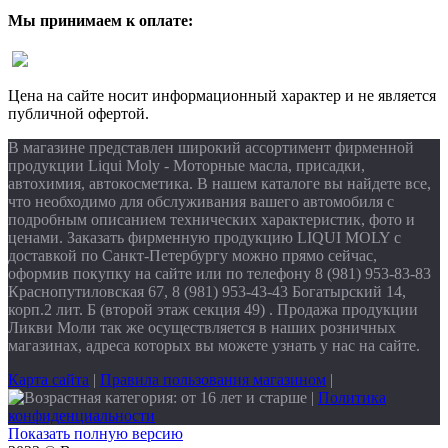
Мы принимаем к оплате:
Цена на сайте носит информационный характер и не является
публичной офертой.
В магазине представлен широкий ассортимент фирменной
продукции Liqui Moly - Моторные масла, присадки,
автохимия, автокосметика. В нашем каталоге вы найдете все,
что необходимо для обслуживания вашего автомобиля с
подробным описанием технических характеристик, фото и
ценами. Заказать фирменную продукцию LIQUI MOLY с
доставкой по Санкт-Петербургу можно прямо сейчас,
оформив покупку на сайте или по телефону 8 (981) 953-83-83
Краснопутиловская 67, 8 (981) 953-43-43 Богатырский 14,
корп.2 лит. Б (второй этаж секция 49) . Продажа продукции
Ликви Моли так же осуществляется в наших розничных
магазинах, адреса которых вы можете узнать у нас на сайте.
Карта сайта
|
Правила пользования магазином
|
|
Политика
конфиденциальности
Показать полную версию